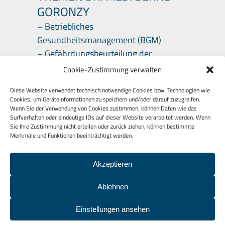
GORONZY
– Betriebliches
Gesundheitsmanagement (BGM)
– Gefährdungsbeurteilung der
psychischen Belastungen
Cookie-Zustimmung verwalten
– Arbeitsmedizinische Beratungen
Diese Website verwendet technisch notwendige Cookies bzw. Technologien wie
Cookies, um Geräteinformationen zu speichern und/oder darauf zuzugreifen.
Wenn Sie der Verwendung von Cookies zustimmen, können Daten wie das
Surfverhalten oder eindeutige IDs auf dieser Website verarbeitet werden. Wenn
Sie Ihre Zustimmung nicht erteilen oder zurück ziehen, können bestimmte
Merkmale und Funktionen beeinträchtigt werden.
Akzeptieren
© 2026
BOG – Beratung
Organisationsentwicklung Gesunde
Ablehnen
Führung
|
Datenschutzerklärung
|
Einstellungen ansehen
Impressum
|
Kontakt