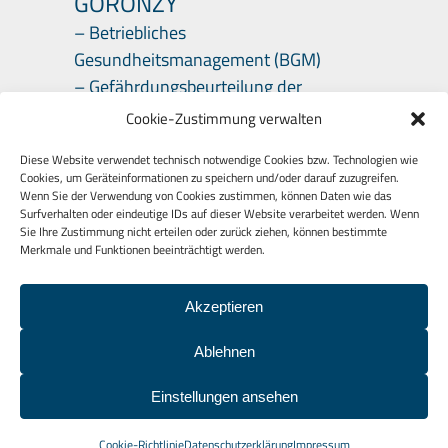
GORONZY
– Betriebliches
Gesundheitsmanagement (BGM)
– Gefährdungsbeurteilung der
psychischen Belastungen
Cookie-Zustimmung verwalten
– Arbeitsmedizinische Beratungen
Diese Website verwendet technisch notwendige Cookies bzw. Technologien wie
Cookies, um Geräteinformationen zu speichern und/oder darauf zuzugreifen.
Wenn Sie der Verwendung von Cookies zustimmen, können Daten wie das
Surfverhalten oder eindeutige IDs auf dieser Website verarbeitet werden. Wenn
Sie Ihre Zustimmung nicht erteilen oder zurück ziehen, können bestimmte
Merkmale und Funktionen beeinträchtigt werden.
Akzeptieren
© 2026
BOG – Beratung
Organisationsentwicklung Gesunde
Ablehnen
Führung
|
Datenschutzerklärung
|
Einstellungen ansehen
Impressum
|
Kontakt
Cookie-Richtlinie
Datenschutzerklärung
Impressum